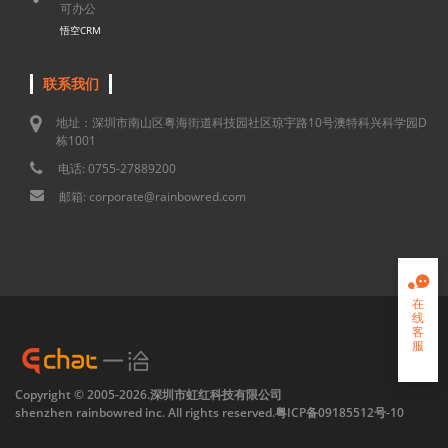
可办公
悟空CRM
联系我们
地址：深圳市南山区粤海街道科技园社区琼宇路10号澳特科兴科学园D
栋1001
电话: 0755-27889200
邮箱: corporate@rainbowred.com

在
线
客
服

Copyright © 2005-2026.深圳市虹红科技有限公司
shenzhen rainbowred inc. All rights reserved.
粤ICP备09185512号-10