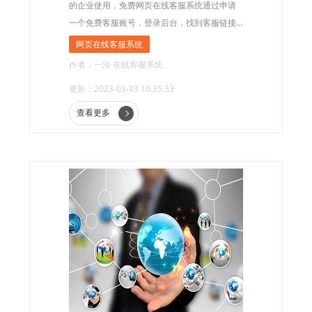
的企业使用，免费网页在线客服系统通过申请
一个免费客服账号，登录后台，找到客服链接
通过选择样式，一般有两种样式，分别是独立
网页在线客服系统
的沟通样式和悬浮窗样式，然后设置就可以使
作者：一洽·在线客服系统
用了。
更新：2023-03-03 10:35:33
查看更多