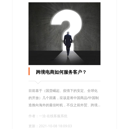
跨境电商如何服务客户？
目前基于（国货崛起、疫情下的安定、全球化
的开放）几个因素，应该是将中国商品/中国制
造推向海外的最佳时机，不仅之前外贸、跨境
相关工作室，展开了国货出海的业务，各大平
作者：一洽·在线客服系统
台（阿里巴巴国际站、有赞跨境、抖音等等）
更新：2021-10-08 18:09:03
都推出了跨境出海的解决方案，助理中国企业/