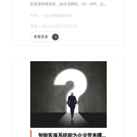
的渠道种类很多，如企业网站、h5、APP、公
众号、小程序、社交媒体平台、邮件及自定义
作者：一洽·在线客服系统
平台等等。因为能够为访客提供优质高效的客
更新：2021-09-29 17:42:18
服服务，在线客服系统已成为企业必不可少的
一种工具。
查看更多
智能客服系统能为企业带来哪些好处？