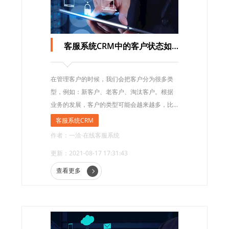
客服系统CRM中的客户状态如何设置？
在管理客户的时候，我们会把客户分为很多类
型，例如：新客户、老客户、淘汰客户。根据
业务的发展，客户的类型可能会越来越多，比
如预约演示客户，快到期客户，这时候只有系
客服系统CRM
统默认的分类是不够的。
作者：一洽·在线客服系统
更新：2021-08-17 17:31:43
查看更多