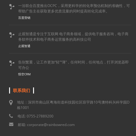
一洽联合百度推出OCPC，采用更科学的转化率预估机制的准确性，可

帮助广告主在获取更多优质流量的同时提高转化完成率。
百度营销
止观智通是专注于互联网 电子商务领域，提供电子服务咨询，电子商

务软件技术和电子商务运营服务的高科技公司
止观智通
告别繁重，让工作更加“轻”“薄”，任何时间，任何地点，打开浏览器即

可办公
悟空CRM
联系我们
地址：深圳市南山区粤海街道科技园社区琼宇路10号澳特科兴科学园D
栋1001
电话: 0755-27889200
邮箱: corporate@rainbowred.com