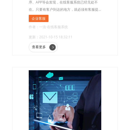
序、APP等会发现，在线客服系统已经无处不
在。只要有客户到达的地方，就必须有客服提
供服务。无论是售前的咨询还是售后问题反馈
企业客服
与解决，都离不开在线客服系统。那么，在线
作者：一洽·在线客服系统
客服系统是如何提高企业客服效率的呢？
更新：2021-10-15 18:32:11
查看更多