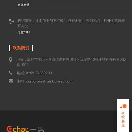
止观智通
告别繁重，让工作更加“轻”“薄”，任何时间，任何地点，打开浏览器即

可办公
悟空CRM
联系我们
地址：深圳市南山区粤海街道科技园社区琼宇路10号澳特科兴科学园D
栋1001
电话: 0755-27889200
邮箱: corporate@rainbowred.com

在
线
客
服
