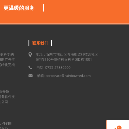
更温暖的服务
联系我们
用更科学的
地址：深圳市南山区粤海街道科技园社区
帮助广告主
琼宇路10号澳特科兴科学园D栋1001
高转化完成
电话: 0755-27889200
邮箱: corporate@rainbowred.com
商务领
商务软件技
技公司
”，任何时

可办公