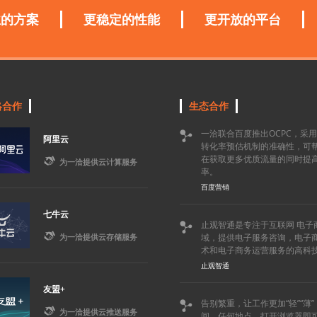
业的方案
更稳定的性能
更开放的平台
略合作
生态合作
一洽联合百度推出OCPC，采

阿里云
转化率预估机制的准确性，可
在获取更多优质流量的同时提

为一洽提供云计算服务
率。
百度营销
七牛云
止观智通是专注于互联网 电子


为一洽提供云存储服务
域，提供电子服务咨询，电子
术和电子商务运营服务的高科
止观智通
友盟+
告别繁重，让工作更加“轻”“薄


为一洽提供云推送服务
间，任何地点，打开浏览器即