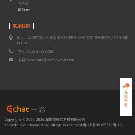
可办公
悟空CRM
联系我们
地址：深圳市南山区粤海街道科技园社区琼宇路10号澳特科兴科学园D
栋1001
电话: 0755-27889200
邮箱: corporate@rainbowred.com

在
线
客
服

Copyright © 2005-2026.深圳市虹红科技有限公司
shenzhen rainbowred inc. All rights reserved.
粤ICP备09185512号-10