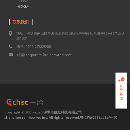
可办公
悟空CRM
联系我们
地址：深圳市南山区粤海街道科技园社区琼宇路10号澳特科兴科学园D
栋1001
电话: 0755-27889200
邮箱: corporate@rainbowred.com

在
线
客
服

Copyright © 2005-2026.深圳市虹红科技有限公司
shenzhen rainbowred inc. All rights reserved.
粤ICP备09185512号-10