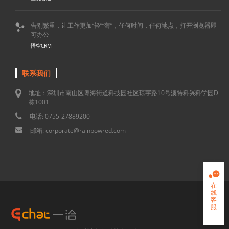
告别繁重，让工作更加“轻”“薄”，任何时间，任何地点，打开浏览器即

可办公
悟空CRM
联系我们
地址：深圳市南山区粤海街道科技园社区琼宇路10号澳特科兴科学园D
栋1001
电话: 0755-27889200
邮箱: corporate@rainbowred.com

在
线
客
服
