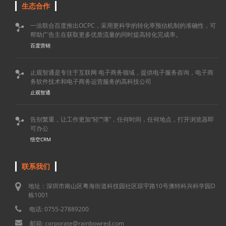
生态合作
一洽联合百度推出OCPC，采用更科学的转化率预估机制的准确性，可

帮助广告主在获取更多优质流量的同时提高转化完成率。
百度营销
止观智通是专注于互联网 电子商务领域，提供电子服务咨询，电子商

务软件技术和电子商务运营服务的高科技公司
止观智通
告别繁重，让工作更加“轻”“薄”，任何时间，任何地点，打开浏览器即

可办公
悟空CRM
联系我们
地址：深圳市南山区粤海街道科技园社区琼宇路10号澳特科兴科学园D
栋1001
电话: 0755-27889200
邮箱: corporate@rainbowred.com