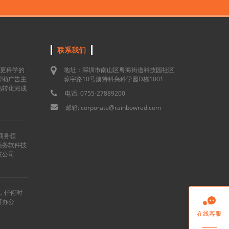
联系我们
用更科学的
地址：深圳市南山区粤海街道科技园社区
帮助广告主
琼宇路10号澳特科兴科学园D栋1001
高转化完成
电话: 0755-27889200
邮箱: corporate@rainbowred.com
商务领
商务软件技
技公司
”，任何时

可办公
在线客服