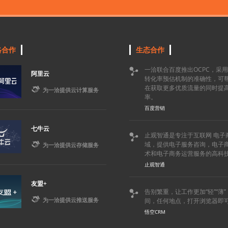
略合作
生态合作
一洽联合百度推出OCPC，采

阿里云
转化率预估机制的准确性，可
在获取更多优质流量的同时提

为一洽提供云计算服务
率。
百度营销
七牛云
止观智通是专注于互联网 电子


域，提供电子服务咨询，电子
为一洽提供云存储服务
术和电子商务运营服务的高科
止观智通
友盟+
告别繁重，让工作更加“轻”“薄


为一洽提供云推送服务
间，任何地点，打开浏览器即
悟空CRM