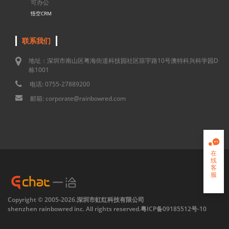
可办公
悟空CRM
联系我们
地址：深圳市南山区粤海街道科技园社区琼宇路10号澳特科兴科学园D
栋1001
电话: 0755-27889200
邮箱: corporate@rainbowred.com

在
线
客
服

Copyright © 2005-2026.深圳市虹红科技有限公司
shenzhen rainbowred inc. All rights reserved.
粤ICP备09185512号-10