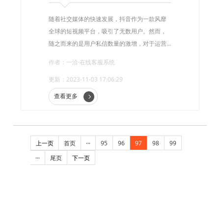
随着社交媒体的快速发展，抖音作为一款风靡
全球的短视频平台，吸引了无数用户。然而，
随之而来的是用户私信数量的激增，对于运营
者来说，如何高效地回复私信成为一项挑战。
作者：一洽·在线客服系统
更新：2023-11-03 17:06:29
查看更多
上一页
首页
···
95
96
97
98
99
···
尾页
下一页