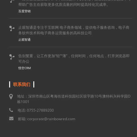

帮助广告主在获取更多优质流量的同时提高转化完成率。
百度营销
止观智通是专注于互联网 电子商务领域，提供电子服务咨询，电子商

务软件技术和电子商务运营服务的高科技公司
止观智通
告别繁重，让工作更加“轻”“薄”，任何时间，任何地点，打开浏览器即

可办公
悟空CRM
联系我们
地址：深圳市南山区粤海街道科技园社区琼宇路10号澳特科兴科学园D
栋1001
电话: 0755-27889200
邮箱: corporate@rainbowred.com