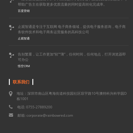

帮助广告主在获取更多优质流量的同时提高转化完成率。
百度营销
止观智通是专注于互联网 电子商务领域，提供电子服务咨询，电子商

务软件技术和电子商务运营服务的高科技公司
止观智通
告别繁重，让工作更加“轻”“薄”，任何时间，任何地点，打开浏览器即

可办公
悟空CRM
联系我们
地址：深圳市南山区粤海街道科技园社区琼宇路10号澳特科兴科学园D
栋1001
电话: 0755-27889200
邮箱: corporate@rainbowred.com