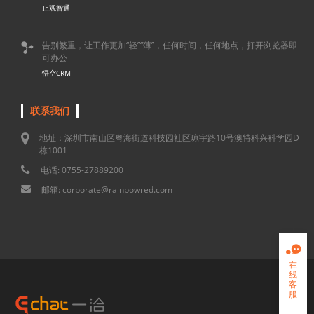
止观智通
告别繁重，让工作更加“轻”“薄”，任何时间，任何地点，打开浏览器即

可办公
悟空CRM
联系我们
地址：深圳市南山区粤海街道科技园社区琼宇路10号澳特科兴科学园D
栋1001
电话: 0755-27889200
邮箱: corporate@rainbowred.com

在
线
客
服
