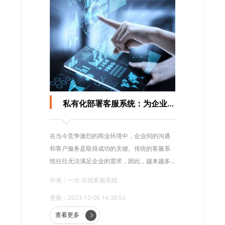
私有化部署客服系统：为企业打造高效沟通平台
在当今竞争激烈的商业环境中，企业间的沟通
和客户服务是取得成功的关键。传统的客服系
统往往无法满足企业的需求，因此，越来越多
的企业开始选择私有化部署客服系统。本文将
作者：一洽·在线客服系统
探讨私有化部署客服系统的优势，并详细介绍
更新：2023-10-06 14:38:53
如何打造一个高效沟通平台。
查看更多