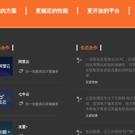
业的方案
更稳定的性能
更开放的平台
略合作
生态合作
一洽联合百度推出OCPC，采

阿里云
转化率预估机制的准确性，可
在获取更多优质流量的同时提

为一洽提供云计算服务
率。
百度营销
七牛云
止观智通是专注于互联网 电子


域，提供电子服务咨询，电子
为一洽提供云存储服务
术和电子商务运营服务的高科
止观智通
友盟+
告别繁重，让工作更加“轻”“薄
