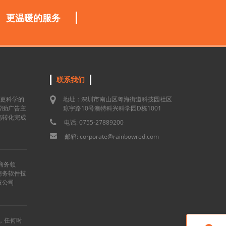
更温暖的服务
联系我们
用更科学的
地址：深圳市南山区粤海街道科技园社区
帮助广告主
琼宇路10号澳特科兴科学园D栋1001
高转化完成
电话: 0755-27889200
邮箱: corporate@rainbowred.com
商务领
商务软件技
技公司
”，任何时