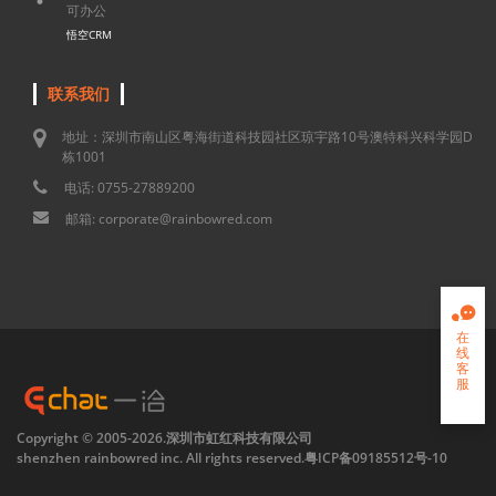
可办公
悟空CRM
联系我们
地址：深圳市南山区粤海街道科技园社区琼宇路10号澳特科兴科学园D
栋1001
电话: 0755-27889200
邮箱: corporate@rainbowred.com

在
线
客
服

Copyright © 2005-2026.深圳市虹红科技有限公司
shenzhen rainbowred inc. All rights reserved.
粤ICP备09185512号-10