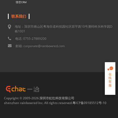
悟空CRM
联系我们
地址：深圳市南山区粤海街道科技园社区琼宇路10号澳特科兴科学园D
栋1001
电话: 0755-27889200
邮箱: corporate@rainbowred.com

在
线
客
服

Copyright © 2005-2026.深圳市虹红科技有限公司
shenzhen rainbowred inc. All rights reserved.
粤ICP备09185512号-10