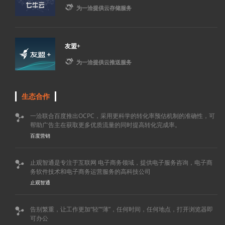

为一洽提供云存储服务
友盟+

为一洽提供云推送服务
生态合作
一洽联合百度推出OCPC，采用更科学的转化率预估机制的准确性，可

帮助广告主在获取更多优质流量的同时提高转化完成率。
百度营销
止观智通是专注于互联网 电子商务领域，提供电子服务咨询，电子商

务软件技术和电子商务运营服务的高科技公司
止观智通
告别繁重，让工作更加“轻”“薄”，任何时间，任何地点，打开浏览器即

可办公