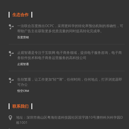
生态合作
一洽联合百度推出OCPC，采用更科学的转化率预估机制的准确性，可

帮助广告主在获取更多优质流量的同时提高转化完成率。
百度营销
止观智通是专注于互联网 电子商务领域，提供电子服务咨询，电子商

务软件技术和电子商务运营服务的高科技公司
止观智通
告别繁重，让工作更加“轻”“薄”，任何时间，任何地点，打开浏览器即

可办公
悟空CRM
联系我们
地址：深圳市南山区粤海街道科技园社区琼宇路10号澳特科兴科学园D
栋1001