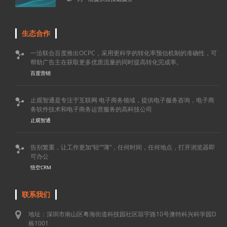
生态合作
一洽联合百度推出OCPC，采用更科学的转化率预估机制的准确性，可

帮助广告主在获取更多优质流量的同时提高转化完成率。
百度营销
止观智通是专注于互联网 电子商务领域，提供电子服务咨询，电子商

务软件技术和电子商务运营服务的高科技公司
止观智通
告别繁重，让工作更加“轻”“薄”，任何时间，任何地点，打开浏览器即

可办公
悟空CRM
联系我们
地址：深圳市南山区粤海街道科技园社区琼宇路10号澳特科兴科学园D
栋1001