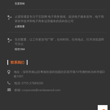
百度营销
止观智通是专注于互联网 电子商务领域，提供电子服务咨询，电子商

务软件技术和电子商务运营服务的高科技公司
止观智通
告别繁重，让工作更加“轻”“薄”，任何时间，任何地点，打开浏览器即

可办公
悟空CRM
联系我们
地址：深圳市南山区粤海街道科技园社区琼宇路10号澳特科兴科学园D
栋1001
电话: 0755-27889200
邮箱: corporate@rainbowred.com