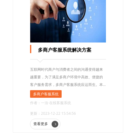
多商户客服系统解决方案
互联网时代商户与消费者之间的沟通变得越来
越重要，为了满足多商户环境中高效、便捷的
客户服务需求，多商户客服系统应运而生。本
文将详细介绍多商户客服系统的解决方案，包
多商户客服系统
括其功能、优势以及如何选择和实施该系统。
作者：一洽·在线客服系统
更新：2023-12-22 15:54:56
查看更多