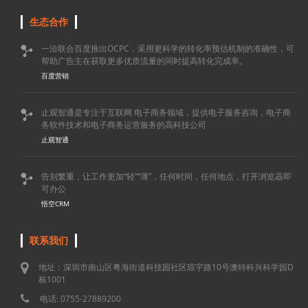
生态合作
一洽联合百度推出OCPC，采用更科学的转化率预估机制的准确性，可

帮助广告主在获取更多优质流量的同时提高转化完成率。
百度营销
止观智通是专注于互联网 电子商务领域，提供电子服务咨询，电子商

务软件技术和电子商务运营服务的高科技公司
止观智通
告别繁重，让工作更加“轻”“薄”，任何时间，任何地点，打开浏览器即

可办公
悟空CRM
联系我们
地址：深圳市南山区粤海街道科技园社区琼宇路10号澳特科兴科学园D
栋1001
电话: 0755-27889200