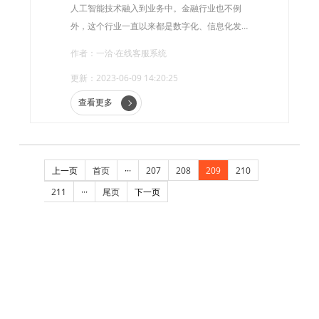
人工智能技术融入到业务中。金融行业也不例
外，这个行业一直以来都是数字化、信息化发
展比较快的一个行业，而大数据和人工智能的
作者：一洽·在线客服系统
出现更是进一步促进了金融业发展的步伐。在
更新：2023-06-09 14:20:25
金融行业中，大语言模型成为了一个备受关注
的技术，其在金融行业中的应用也越来越广
查看更多
泛。
上一页
首页
···
207
208
209
210
211
···
尾页
下一页