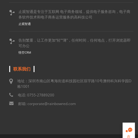
止观智通是专注于互联网 电子商务领域，提供电子服务咨询，电子商

务软件技术和电子商务运营服务的高科技公司
止观智通
告别繁重，让工作更加“轻”“薄”，任何时间，任何地点，打开浏览器即

可办公
悟空CRM
联系我们
地址：深圳市南山区粤海街道科技园社区琼宇路10号澳特科兴科学园D
栋1001
电话: 0755-27889200
邮箱: corporate@rainbowred.com

在