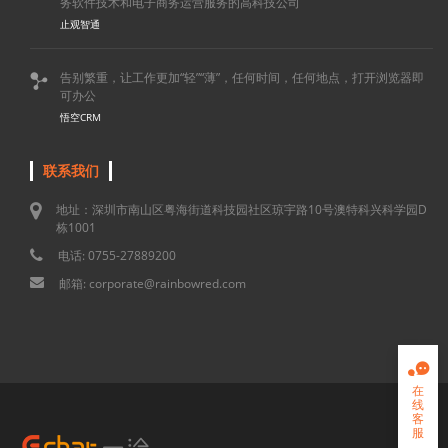
务软件技术和电子商务运营服务的高科技公司
止观智通
告别繁重，让工作更加“轻”“薄”，任何时间，任何地点，打开浏览器即

可办公
悟空CRM
联系我们
地址：深圳市南山区粤海街道科技园社区琼宇路10号澳特科兴科学园D
栋1001
电话: 0755-27889200
邮箱: corporate@rainbowred.com

在
线
客
服
