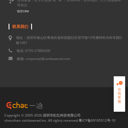

可办公
悟空CRM
联系我们
地址：深圳市南山区粤海街道科技园社区琼宇路10号澳特科兴科学园D
栋1001
电话: 0755-27889200
邮箱: corporate@rainbowred.com

在
线
客
服

Copyright © 2005-2026.深圳市虹红科技有限公司
shenzhen rainbowred inc. All rights reserved.
粤ICP备09185512号-10