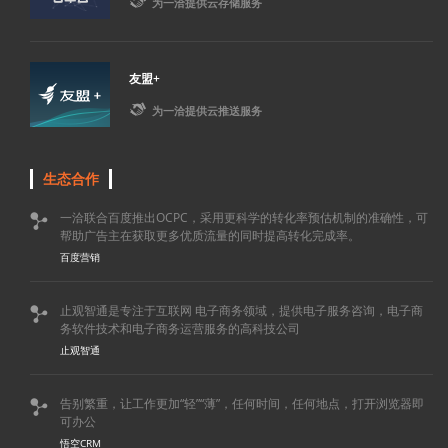

为一洽提供云存储服务
友盟+

为一洽提供云推送服务
生态合作
一洽联合百度推出OCPC，采用更科学的转化率预估机制的准确性，可

帮助广告主在获取更多优质流量的同时提高转化完成率。
百度营销
止观智通是专注于互联网 电子商务领域，提供电子服务咨询，电子商

务软件技术和电子商务运营服务的高科技公司
止观智通
告别繁重，让工作更加“轻”“薄”，任何时间，任何地点，打开浏览器即

可办公
悟空CRM