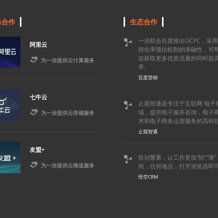
略合作
生态合作
一洽联合百度推出OCPC，采

阿里云
转化率预估机制的准确性，可
在获取更多优质流量的同时提

为一洽提供云计算服务
率。
百度营销
七牛云
止观智通是专注于互联网 电子


域，提供电子服务咨询，电子
为一洽提供云存储服务
术和电子商务运营服务的高科
止观智通
友盟+
告别繁重，让工作更加“轻”“薄


为一洽提供云推送服务
间，任何地点，打开浏览器即
悟空CRM