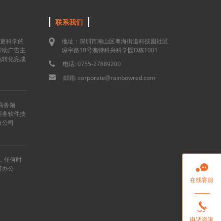
联系我们
用更科学的
地址：深圳市南山区粤海街道科技园社区
帮助广告主
琼宇路10号澳特科兴科学园D栋1001
高转化完成
电话: 0755-27889200
邮箱: corporate@rainbowred.com
商务领
商务软件技
技公司
”，任何时

可办公
在线客服

电话咨询