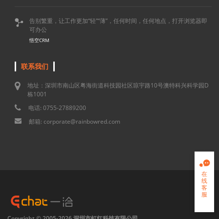
告别繁重，让工作更加“轻”“薄”，任何时间，任何地点，打开浏览器即

可办公
悟空CRM
联系我们
地址：深圳市南山区粤海街道科技园社区琼宇路10号澳特科兴科学园D
栋1001
电话: 0755-27889200
邮箱: corporate@rainbowred.com

在
线
客
服

Copyright © 2005-2026.深圳市虹红科技有限公司