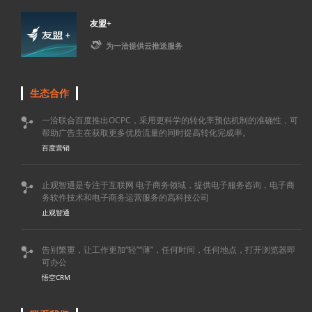
友盟+

为一洽提供云推送服务
生态合作
一洽联合百度推出OCPC，采用更科学的转化率预估机制的准确性，可

帮助广告主在获取更多优质流量的同时提高转化完成率。
百度营销
止观智通是专注于互联网 电子商务领域，提供电子服务咨询，电子商

务软件技术和电子商务运营服务的高科技公司
止观智通
告别繁重，让工作更加“轻”“薄”，任何时间，任何地点，打开浏览器即

可办公
悟空CRM