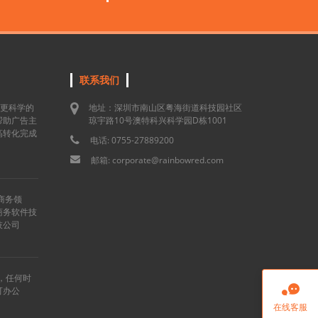
联系我们
用更科学的
地址：深圳市南山区粤海街道科技园社区
帮助广告主
琼宇路10号澳特科兴科学园D栋1001
高转化完成
电话: 0755-27889200
邮箱: corporate@rainbowred.com
商务领
商务软件技
技公司
”，任何时

可办公
在线客服