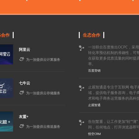
略合作
生态合作
一洽联合百度推出OCPC，采

阿里云
转化率预估机制的准确性，可
在获取更多优质流量的同时提

为一洽提供云计算服务
率。
百度营销
七牛云
止观智通是专注于互联网 电子


域，提供电子服务咨询，电子
为一洽提供云存储服务
术和电子商务运营服务的高科
止观智通
友盟+
告别繁重，让工作更加“轻”“薄


为一洽提供云推送服务
间，任何地点，打开浏览器即
悟空CRM