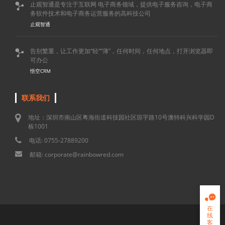
止观智通是专注于互联网 电子商务领域，提供电子服务咨询，电子商

务软件技术和电子商务运营服务的高科技公司
止观智通
告别繁重，让工作更加“轻”“薄”，任何时间，任何地点，打开浏览器即

可办公
悟空CRM
联系我们
地址：深圳市南山区粤海街道科技园社区琼宇路10号澳特科兴科学园D
栋1001
电话: 0755-27889200
邮箱: corporate@rainbowred.com

在
线
客