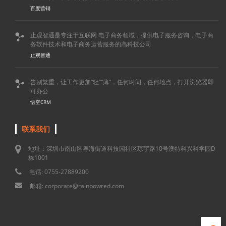
百度营销
止观智通是专注于互联网 电子商务领域，提供电子服务咨询，电子商

务软件技术和电子商务运营服务的高科技公司
止观智通
告别繁重，让工作更加“轻”“薄”，任何时间，任何地点，打开浏览器即

可办公
悟空CRM
联系我们
地址：深圳市南山区粤海街道科技园社区琼宇路10号澳特科兴科学园D
栋1001
电话: 0755-27889200
邮箱: corporate@rainbowred.com