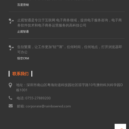
百度营销
止观智通是专注于互联网 电子商务领域，提供电子服务咨询，电子商

务软件技术和电子商务运营服务的高科技公司
止观智通
告别繁重，让工作更加“轻”“薄”，任何时间，任何地点，打开浏览器即

可办公
悟空CRM
联系我们
地址：深圳市南山区粤海街道科技园社区琼宇路10号澳特科兴科学园D
栋1001
电话: 0755-27889200
邮箱: corporate@rainbowred.com