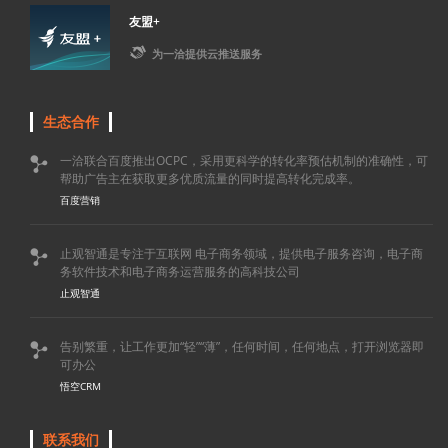
友盟+

为一洽提供云推送服务
生态合作
一洽联合百度推出OCPC，采用更科学的转化率预估机制的准确性，可

帮助广告主在获取更多优质流量的同时提高转化完成率。
百度营销
止观智通是专注于互联网 电子商务领域，提供电子服务咨询，电子商

务软件技术和电子商务运营服务的高科技公司
止观智通
告别繁重，让工作更加“轻”“薄”，任何时间，任何地点，打开浏览器即

可办公
悟空CRM
联系我们