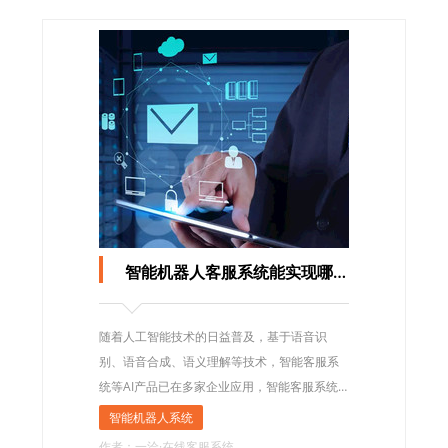
智能机器人客服系统能实现哪些功能?
随着人工智能技术的日益普及，基于语音识
别、语音合成、语义理解等技术，智能客服系
统等AI产品已在多家企业应用，智能客服系统
可以实现业务咨询与处理、导航、机器人、智
智能机器人系统
能质检等功能。企业业务量不断扩大，客服压
作者：一洽·在线客服系统