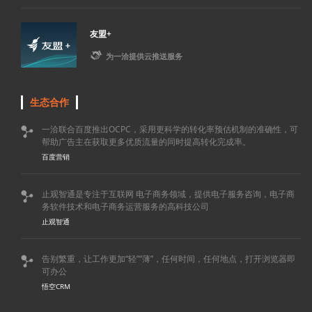
友盟+

为一洽提供云推送服务
生态合作
一洽联合百度推出OCPC，采用更科学的转化率预估机制的准确性，可

帮助广告主在获取更多优质流量的同时提高转化完成率。
百度营销
止观智通是专注于互联网 电子商务领域，提供电子服务咨询，电子商

务软件技术和电子商务运营服务的高科技公司
止观智通
告别繁重，让工作更加“轻”“薄”，任何时间，任何地点，打开浏览器即

可办公
悟空CRM