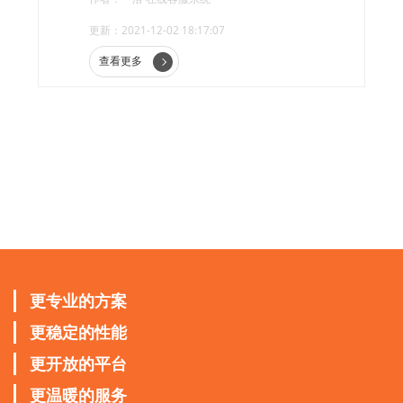
力也随之增加，成本也越来越高。如何使人工
更新：2021-12-02 18:17:07
智能支持的客户服务降低成本并提高效率是许
多企业关注的话题。那么，智能机器人客服系
查看更多
统能实现哪些功能呢?
更专业的方案
更稳定的性能
更开放的平台
更温暖的服务