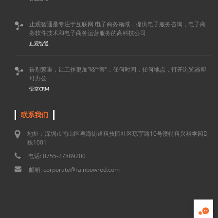
止观智通是专注于互联网 电子商务领域，提供电子服务咨询，电子商

务软件技术和电子商务运营服务的高科技公司
止观智通
告别繁重，让工作更加“轻”“薄”，任何时间，任何地点，打开浏览器即

可办公
悟空CRM
联系我们
地址：深圳市南山区粤海街道科技园社区琼宇路10号澳特科兴科学园D
栋1001
电话: 0755-27889200
邮箱: corporate@rainbowred.com
