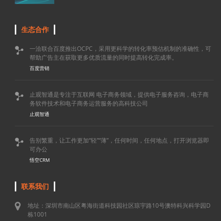
生态合作
一洽联合百度推出OCPC，采用更科学的转化率预估机制的准确性，可

帮助广告主在获取更多优质流量的同时提高转化完成率。
百度营销
止观智通是专注于互联网 电子商务领域，提供电子服务咨询，电子商

务软件技术和电子商务运营服务的高科技公司
止观智通
告别繁重，让工作更加“轻”“薄”，任何时间，任何地点，打开浏览器即

可办公
悟空CRM
联系我们
地址：深圳市南山区粤海街道科技园社区琼宇路10号澳特科兴科学园D
栋1001