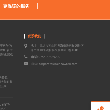
更温暖的服务
联系我们
用更科学的
地址：深圳市南山区粤海街道科技园社区
帮助广告主
琼宇路10号澳特科兴科学园D栋1001
高转化完成
电话: 0755-27889200
邮箱: corporate@rainbowred.com
商务领
商务软件技
技公司
”，任何时

可办公