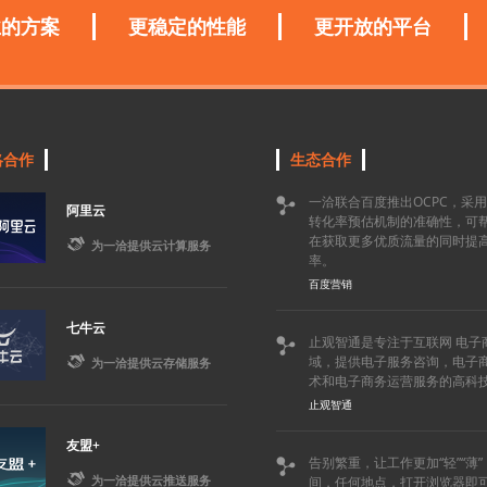
业的方案
更稳定的性能
更开放的平台
略合作
生态合作
一洽联合百度推出OCPC，采

阿里云
转化率预估机制的准确性，可
在获取更多优质流量的同时提

为一洽提供云计算服务
率。
百度营销
七牛云
止观智通是专注于互联网 电子


域，提供电子服务咨询，电子
为一洽提供云存储服务
术和电子商务运营服务的高科
止观智通
友盟+
告别繁重，让工作更加“轻”“薄


为一洽提供云推送服务
间，任何地点，打开浏览器即