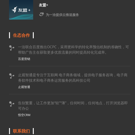
友盟+

为一洽提供云推送服务
生态合作
一洽联合百度推出OCPC，采用更科学的转化率预估机制的准确性，可

帮助广告主在获取更多优质流量的同时提高转化完成率。
百度营销
止观智通是专注于互联网 电子商务领域，提供电子服务咨询，电子商

务软件技术和电子商务运营服务的高科技公司
止观智通
告别繁重，让工作更加“轻”“薄”，任何时间，任何地点，打开浏览器即

可办公
悟空CRM
联系我们