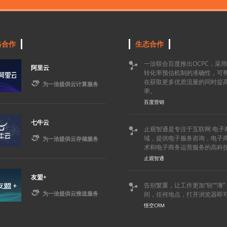
略合作
生态合作
一洽联合百度推出OCPC，采

阿里云
转化率预估机制的准确性，可
在获取更多优质流量的同时提

为一洽提供云计算服务
率。
百度营销
七牛云
止观智通是专注于互联网 电子


域，提供电子服务咨询，电子
为一洽提供云存储服务
术和电子商务运营服务的高科
止观智通
友盟+
告别繁重，让工作更加“轻”“薄


为一洽提供云推送服务
间，任何地点，打开浏览器即
悟空CRM