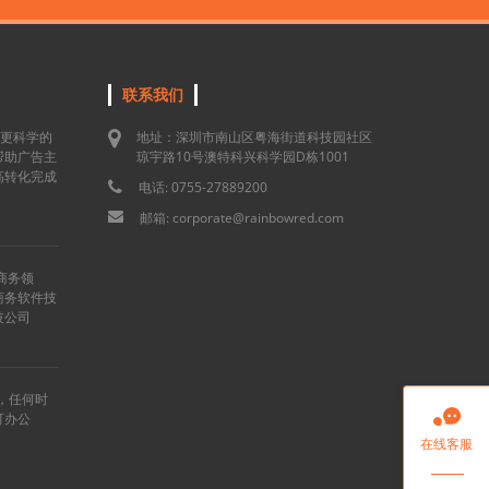
联系我们
用更科学的
地址：深圳市南山区粤海街道科技园社区
帮助广告主
琼宇路10号澳特科兴科学园D栋1001
高转化完成
电话: 0755-27889200
邮箱: corporate@rainbowred.com
商务领
商务软件技
技公司
”，任何时

可办公
在线客服