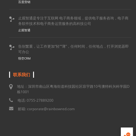
百度营销
止观智通是专注于互联网 电子商务领域，提供电子服务咨询，电子商

务软件技术和电子商务运营服务的高科技公司
止观智通
告别繁重，让工作更加“轻”“薄”，任何时间，任何地点，打开浏览器即

可办公
悟空CRM
联系我们
地址：深圳市南山区粤海街道科技园社区琼宇路10号澳特科兴科学园D
栋1001
电话: 0755-27889200
邮箱: corporate@rainbowred.com
