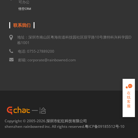
可办公
悟空CRM
联系我们
地址：深圳市南山区粤海街道科技园社区琼宇路10号澳特科兴科学园D
栋1001
电话: 0755-27889200
邮箱: corporate@rainbowred.com

在
线
客
服

Copyright © 2005-2026.深圳市虹红科技有限公司
shenzhen rainbowred inc. All rights reserved.
粤ICP备09185512号-10