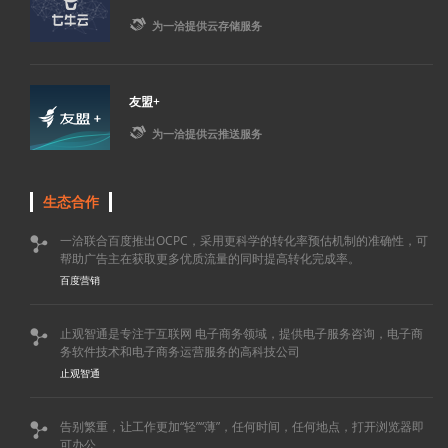

为一洽提供云存储服务
友盟+

为一洽提供云推送服务
生态合作
一洽联合百度推出OCPC，采用更科学的转化率预估机制的准确性，可

帮助广告主在获取更多优质流量的同时提高转化完成率。
百度营销
止观智通是专注于互联网 电子商务领域，提供电子服务咨询，电子商

务软件技术和电子商务运营服务的高科技公司
止观智通
告别繁重，让工作更加“轻”“薄”，任何时间，任何地点，打开浏览器即

可办公