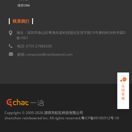
悟空CRM
联系我们
地址：深圳市南山区粤海街道科技园社区琼宇路10号澳特科兴科学园D
栋1001
电话: 0755-27889200
邮箱: corporate@rainbowred.com

在
线
客
服

Copyright © 2005-2026.深圳市虹红科技有限公司
shenzhen rainbowred inc. All rights reserved.
粤ICP备09185512号-10