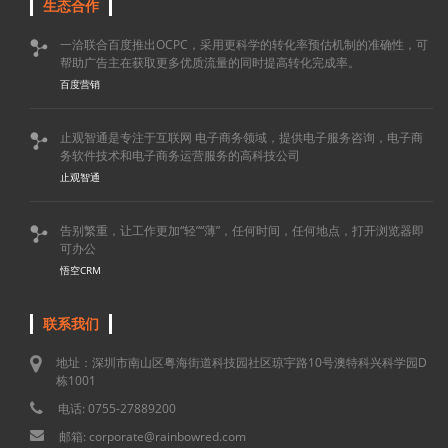
生态合作
一洽联合百度推出OCPC，采用更科学的转化率预估机制的准确性，可

帮助广告主在获取更多优质流量的同时提高转化完成率。
百度营销
止观智通是专注于互联网 电子商务领域，提供电子服务咨询，电子商

务软件技术和电子商务运营服务的高科技公司
止观智通
告别繁重，让工作更加“轻”“薄”，任何时间，任何地点，打开浏览器即

可办公
悟空CRM
联系我们
地址：深圳市南山区粤海街道科技园社区琼宇路10号澳特科兴科学园D
栋1001
电话: 0755-27889200
邮箱: corporate@rainbowred.com