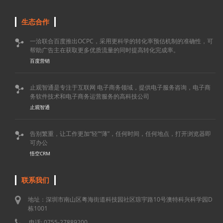
生态合作
一洽联合百度推出OCPC，采用更科学的转化率预估机制的准确性，可

帮助广告主在获取更多优质流量的同时提高转化完成率。
百度营销
止观智通是专注于互联网 电子商务领域，提供电子服务咨询，电子商

务软件技术和电子商务运营服务的高科技公司
止观智通
告别繁重，让工作更加“轻”“薄”，任何时间，任何地点，打开浏览器即

可办公
悟空CRM
联系我们
地址：深圳市南山区粤海街道科技园社区琼宇路10号澳特科兴科学园D
栋1001
电话: 0755-27889200