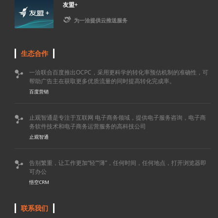
友盟+

为一洽提供云推送服务
生态合作
一洽联合百度推出OCPC，采用更科学的转化率预估机制的准确性，可

帮助广告主在获取更多优质流量的同时提高转化完成率。
百度营销
止观智通是专注于互联网 电子商务领域，提供电子服务咨询，电子商

务软件技术和电子商务运营服务的高科技公司
止观智通
告别繁重，让工作更加“轻”“薄”，任何时间，任何地点，打开浏览器即

可办公
悟空CRM
联系我们