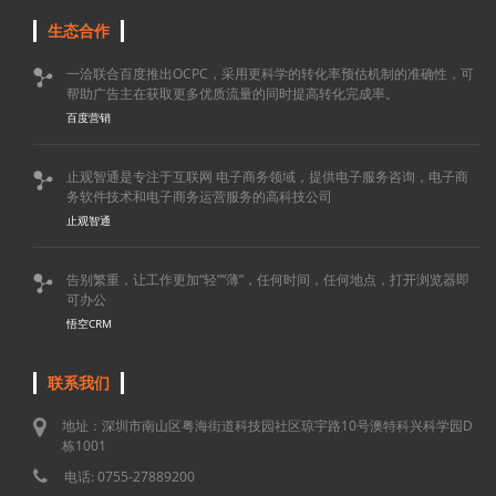
生态合作
一洽联合百度推出OCPC，采用更科学的转化率预估机制的准确性，可

帮助广告主在获取更多优质流量的同时提高转化完成率。
百度营销
止观智通是专注于互联网 电子商务领域，提供电子服务咨询，电子商

务软件技术和电子商务运营服务的高科技公司
止观智通
告别繁重，让工作更加“轻”“薄”，任何时间，任何地点，打开浏览器即

可办公
悟空CRM
联系我们
地址：深圳市南山区粤海街道科技园社区琼宇路10号澳特科兴科学园D
栋1001
电话: 0755-27889200