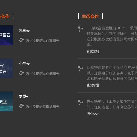
略合作
生态合作
一洽联合百度推出OCPC，采

阿里云
转化率预估机制的准确性，可
在获取更多优质流量的同时提

为一洽提供云计算服务
率。
百度营销
七牛云
止观智通是专注于互联网 电子


域，提供电子服务咨询，电子
为一洽提供云存储服务
术和电子商务运营服务的高科
止观智通
友盟+
告别繁重，让工作更加“轻”“薄


为一洽提供云推送服务
间，任何地点，打开浏览器即
悟空CRM