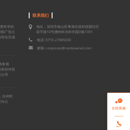
联系我们
用更科学的
地址：深圳市南山区粤海街道科技园社区
帮助广告主
琼宇路10号澳特科兴科学园D栋1001
高转化完成
电话: 0755-27889200
邮箱: corporate@rainbowred.com
商务领
商务软件技
技公司
”，任何时

可办公
在线客服
