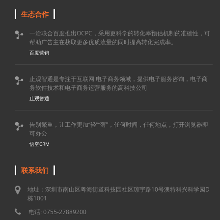
生态合作
一洽联合百度推出OCPC，采用更科学的转化率预估机制的准确性，可

帮助广告主在获取更多优质流量的同时提高转化完成率。
百度营销
止观智通是专注于互联网 电子商务领域，提供电子服务咨询，电子商

务软件技术和电子商务运营服务的高科技公司
止观智通
告别繁重，让工作更加“轻”“薄”，任何时间，任何地点，打开浏览器即

可办公
悟空CRM
联系我们
地址：深圳市南山区粤海街道科技园社区琼宇路10号澳特科兴科学园D
栋1001
电话: 0755-27889200