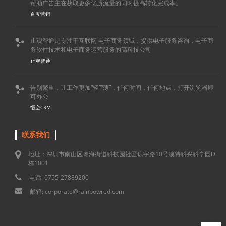
帮助广告主在获取更多优质流量的同时提高转化完成率。
百度营销
止观智通是专注于互联网 电子商务领域，提供电子服务咨询，电子商

务软件技术和电子商务运营服务的高科技公司
止观智通
告别繁重，让工作更加“轻”“薄”，任何时间，任何地点，打开浏览器即

可办公
悟空CRM
联系我们
地址：深圳市南山区粤海街道科技园社区琼宇路10号澳特科兴科学园D
栋1001
电话: 0755-27889200
邮箱: corporate@rainbowred.com