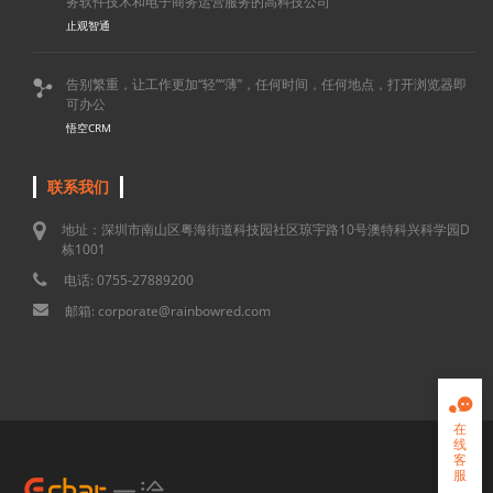
务软件技术和电子商务运营服务的高科技公司
止观智通
告别繁重，让工作更加“轻”“薄”，任何时间，任何地点，打开浏览器即

可办公
悟空CRM
联系我们
地址：深圳市南山区粤海街道科技园社区琼宇路10号澳特科兴科学园D
栋1001
电话: 0755-27889200
邮箱: corporate@rainbowred.com

在
线
客
服
