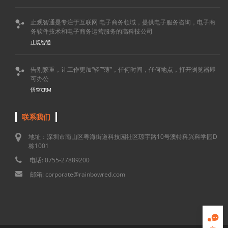
止观智通是专注于互联网 电子商务领域，提供电子服务咨询，电子商

务软件技术和电子商务运营服务的高科技公司
止观智通
告别繁重，让工作更加“轻”“薄”，任何时间，任何地点，打开浏览器即

可办公
悟空CRM
联系我们
地址：深圳市南山区粤海街道科技园社区琼宇路10号澳特科兴科学园D
栋1001
电话: 0755-27889200
邮箱: corporate@rainbowred.com
